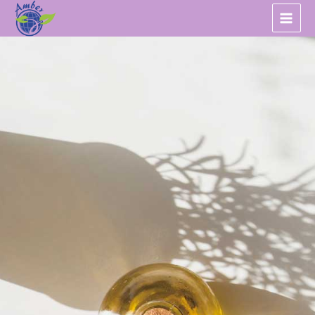
跳
至
主
要
內
容