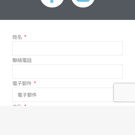
c
n
e
e
姓名
b
o
聯絡電話
o
電子郵件
k
-
主旨
f
訊息