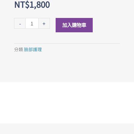
NT$
1,800
雙
-
+
加入購物車
導
入
護
分類
臉部護理
理
(30
分
鐘)
數
量