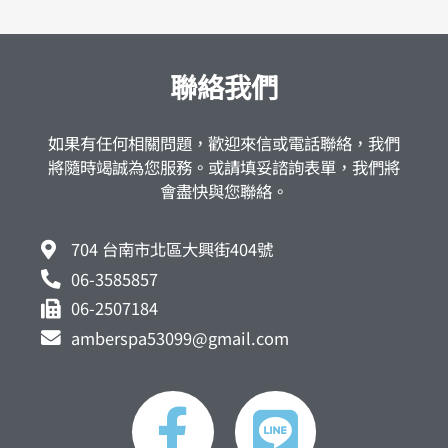
聯絡我們
如果有任何相關問題，歡迎來信或電話聯絡，我們
將隨時竭誠為您服務。或請填妥諮詢表單，我們將
會盡快與您聯絡。
704 台南市北區大興街404號
06-3585857
06-2507184
amberspa53099@gmail.com
F
L
a
i