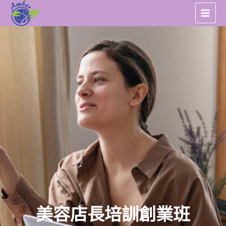
跳
至
主
要
內
容
美容店長培訓創業班