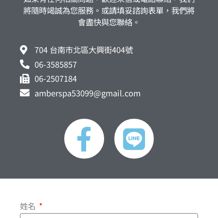
將隨時竭誠為您服務。或請填妥諮詢表單，我們將
會盡快與您聯絡。
704 台南市北區大興街404號
06-3585857
06-2507184
amberspa53099@gmail.com
F
L
a
i
c
n
e
e
姓名