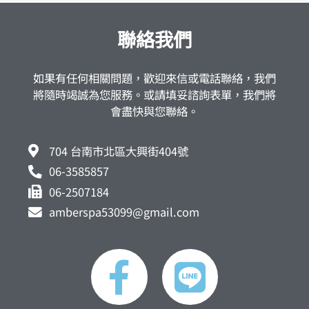
聯絡我們
如果有任何相關問題，歡迎來信或電話聯絡，我們
將隨時竭誠為您服務。或請填妥諮詢表單，我們將
會盡快與您聯絡。
704 台南市北區大興街404號
06-3585857
06-2507184
amberspa53099@gmail.com
F
L
a
i