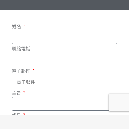
c
n
e
e
姓名
b
o
聯絡電話
o
電子郵件
k
-
主旨
f
訊息