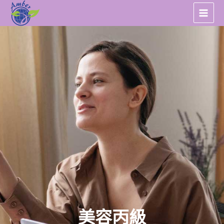
跳
至
主
要
內
容
美容丙級