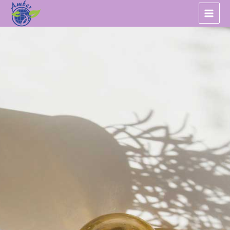
跳
至
主
要
內
容