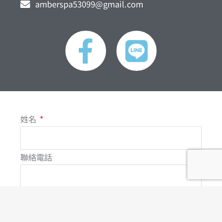
amberspa53099@gmail.com
F
L
a
i
c
n
e
e
姓名
b
o
聯絡電話
o
電子郵件
k