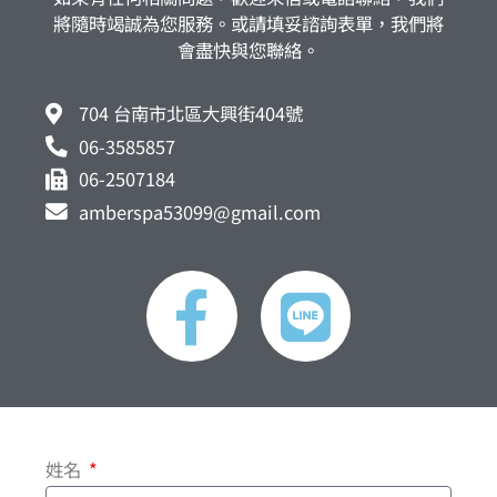
將隨時竭誠為您服務。或請填妥諮詢表單，我們將
會盡快與您聯絡。
704 台南市北區大興街404號
06-3585857
06-2507184
amberspa53099@gmail.com
F
L
a
i
c
n
e
e
姓名