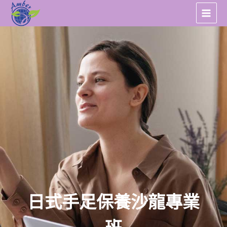
跳
至
主
要
內
容
日式手足保養沙龍專業
班