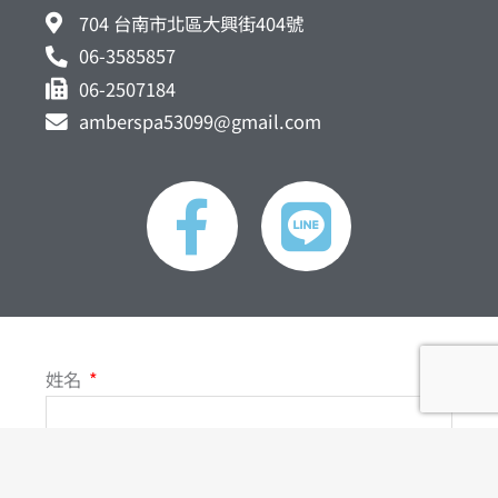
704 台南市北區大興街404號
06-3585857
06-2507184
amberspa53099@gmail.com
F
L
a
i
c
n
e
e
姓名
b
o
聯絡電話