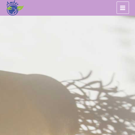
跳
至
主
要
內
容