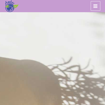
跳
至
主
要
內
容