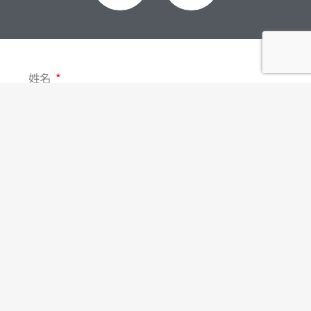
c
n
e
e
姓名
b
o
聯絡電話
o
電子郵件
k
-
主旨
f
訊息