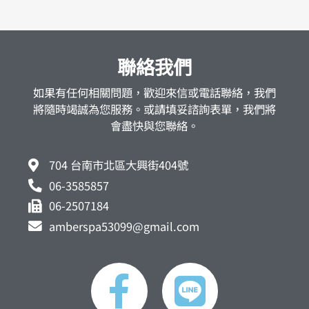
聯絡我們
如果有任何相關問題，歡迎來信或電話聯絡，我們
將隨時竭誠為您服務。或請填妥諮詢表單，我們將
會盡快與您聯絡。
704 台南市北區大興街404號
06-3585857
06-2507184
amberspa53099@gmail.com
F
L
a
i