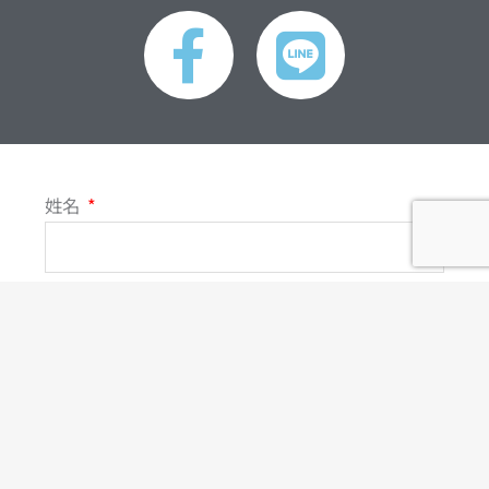
F
L
a
i
c
n
e
e
姓名
b
o
聯絡電話
o
電子郵件
k
-
主旨