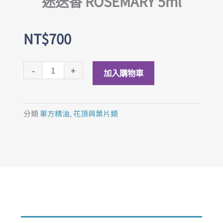
迷迭香 ROSEMARY 5ml
NT$
700
迷
-
+
加入購物車
迭
香
ROSEMARY
分類
單方精油
,
花頂與葉片類
5ml
數
量