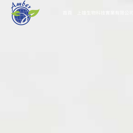
跳
至
首頁
上雄生物科技實業有限公
主
要
內
容