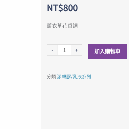
NT$
800
薰衣草花香調
薰
-
+
加入購物車
香
保
濕
分類
潔膚膠/乳液系列
潔
膚
膠
Lavender
Body
Wash
100ml