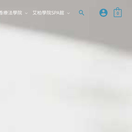
搜
香療法學院
艾柏學院SPA館
0
尋