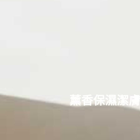
薰香保濕潔膚膠 L