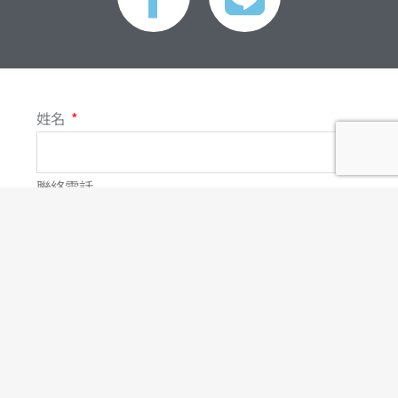
a
i
c
n
e
e
姓名
b
o
聯絡電話
o
電子郵件
k
-
主旨
f
訊息