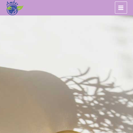
跳
至
主
要
內
容