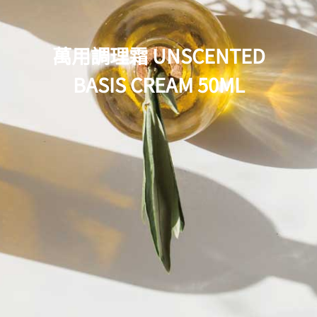
萬用調理霜 UNSCENTED
BASIS CREAM 50ML