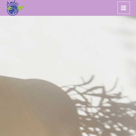
跳
至
主
要
內
容