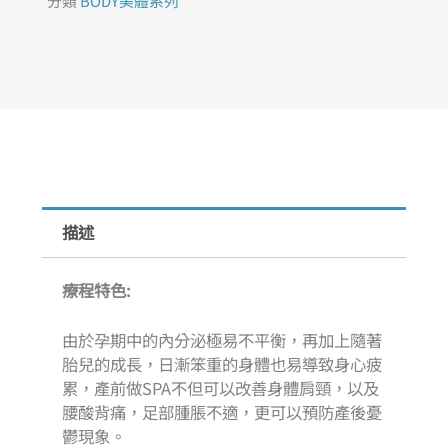
分類
BODY美體系列
按
摩
護
理
(90
分
鐘)
數
量
描述
療程特色:
由於孕期中的內分泌極易不平衡，再加上隨著
胎兒的成長，日漸笨重的身體也易導致身心疲
累，產前做SPA不但可以改善身體肩頸，以及
腰酸背痛，足部腫脹不適，更可以預防產後憂
鬱現象。