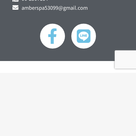
amberspa53099@gmail.com
F
L
a
i
c
n
e
e
姓名
b
o
聯絡電話
o
電子郵件
k