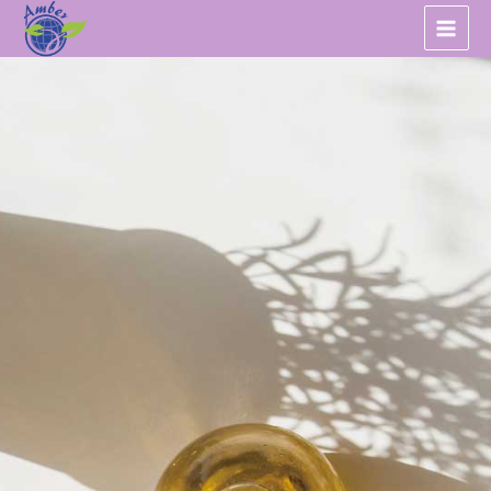
跳
至
主
要
內
容