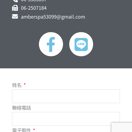
06-2507184
amberspa53099@gmail.com
F
L
a
i
c
n
e
e
姓名
b
o
聯絡電話
o
電子郵件