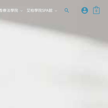
搜
香療法學院
艾柏學院SPA館
0
尋