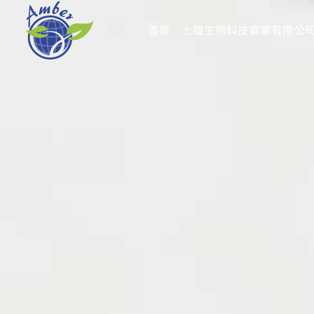
跳
至
首頁
上雄生物科技實業有限公
主
要
內
容