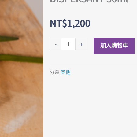
NT$
1,200
純
-
+
加入購物車
精
油
均
分類
其他
勻
液
ESSENTIAL
OIL
DISPERSANT
30ml
數
量