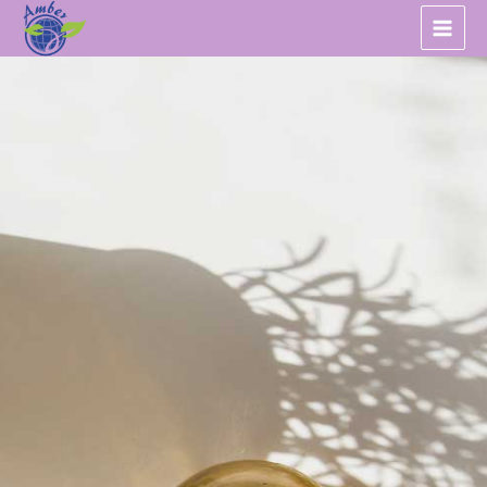
跳
至
主
要
內
容