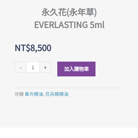
永久花(永年草)
EVERLASTING 5ml
NT$
8,500
永
-
+
加入購物車
久
花
(永
分類
單方精油
,
花朵類精油
年
草)
EVERLASTING
5ml
數
量