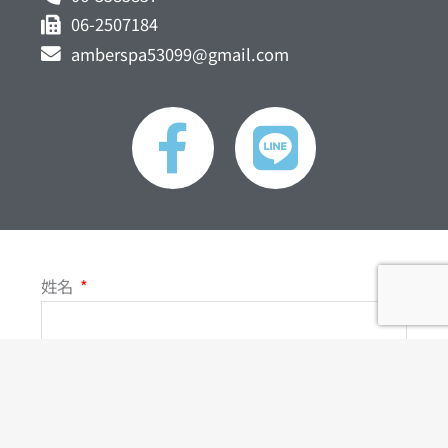
06-2507184
amberspa53099@gmail.com
F
L
a
i
c
n
e
e
姓名
b
o
聯絡電話
o
電子郵件