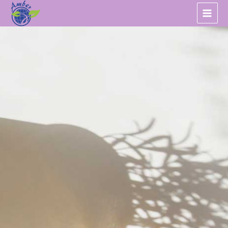
跳
至
主
要
內
容