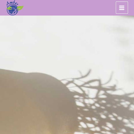
跳
至
主
要
內
容