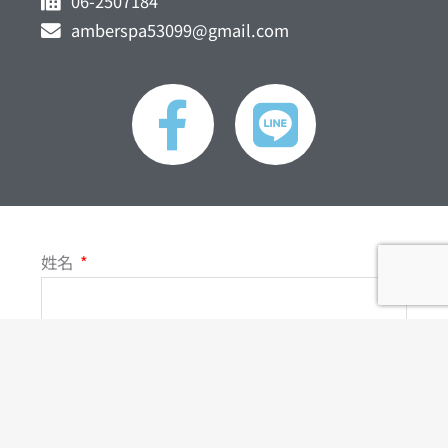
06-2507184
amberspa53099@gmail.com
F
L
a
i
c
n
e
e
姓名
b
o
聯絡電話
o
電子郵件
k