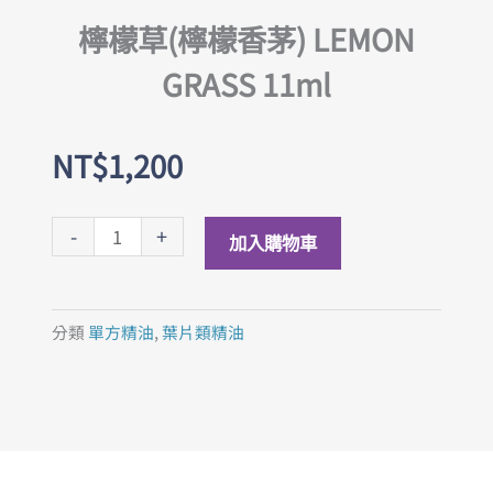
檸檬草(檸檬香茅) LEMON
GRASS 11ml
NT$
1,200
檸
-
+
加入購物車
檬
草
(檸
分類
單方精油
,
葉片類精油
檬
香
茅)
LEMON
GRASS
11ml