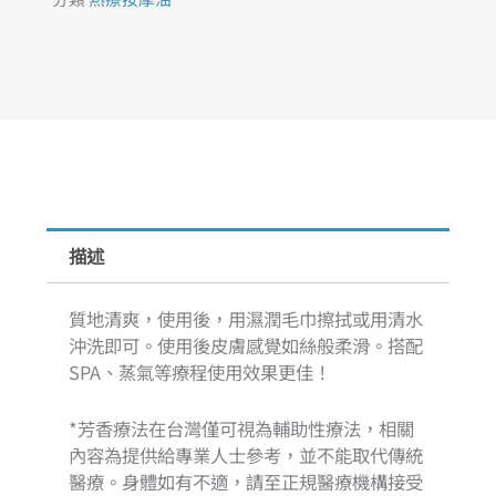
SPA
熱
療
按
摩
油
Deep
sleeping
Relaxation
描述
Thermal
Spa
Massage
質地清爽，使用後，用濕潤毛巾擦拭或用清水
Oil
沖洗即可。使用後皮膚感覺如絲般柔滑。搭配
500ml
SPA、蒸氣等療程使用效果更佳！
數
量
*芳香療法在台灣僅可視為輔助性療法，相關
內容為提供給專業人士參考，並不能取代傳統
醫療。身體如有不適，請至正規醫療機構接受