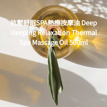
抗壓舒眠SPA熱療按摩油 Deep
sleeping Relaxation Thermal
Spa Massage Oil 500ml