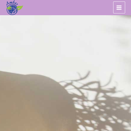
跳
至
主
要
內
容