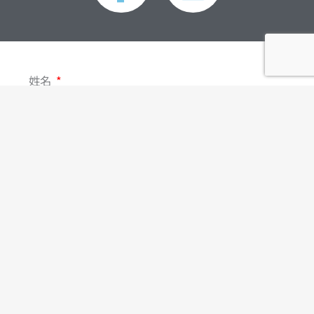
c
n
e
e
姓名
b
o
聯絡電話
o
電子郵件
k
-
主旨
f
訊息