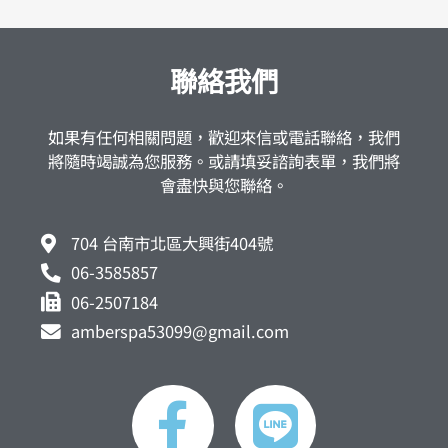
聯絡我們
如果有任何相關問題，歡迎來信或電話聯絡，我們
將隨時竭誠為您服務。或請填妥諮詢表單，我們將
會盡快與您聯絡。
704 台南市北區大興街404號
06-3585857
06-2507184
amberspa53099@gmail.com
F
L
a
i