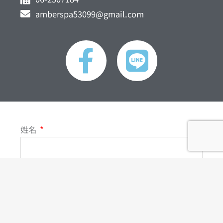
amberspa53099@gmail.com
F
L
a
i
c
n
e
e
姓名
b
o
聯絡電話
o
電子郵件
k