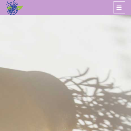
跳
至
主
要
內
容