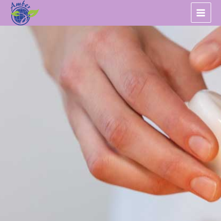
跳
至
主
要
內
容