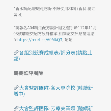
*香水調配組規則更新:不限使用材料 (香料 精油
皆可)
*請報名A04精油配方設計組之選手於112年11月
03號前繳交配方設計檔案,相關繳交訊息請連結
至
https://reurl.cc/A0MkQ3
, 謝謝!
各組別競賽成績表/評分表(請點此
處)
競賽監評團隊
大會監評團隊-各大專院校 (陸續新
增中)
大會監評團隊-芳療美業類 (陸續新