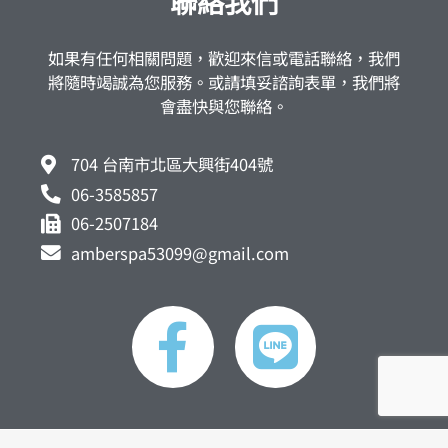
聯絡我們
如果有任何相關問題，歡迎來信或電話聯絡，我們
將隨時竭誠為您服務。或請填妥諮詢表單，我們將
會盡快與您聯絡。
704 台南市北區大興街404號
06-3585857
06-2507184
amberspa53099@gmail.com
F
L
a
i
c
n