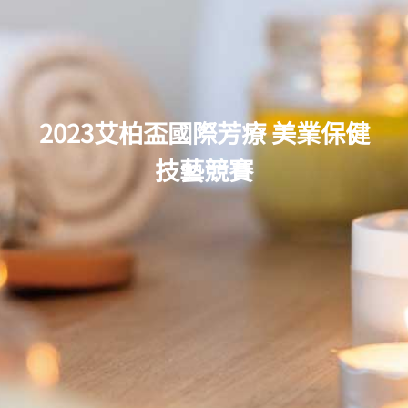
2023艾柏盃國際芳療 美業保健
技藝競賽