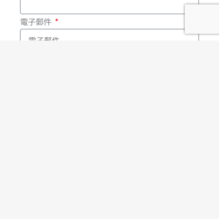
o
電子郵件
k
-
主旨
f
訊息
確認送出