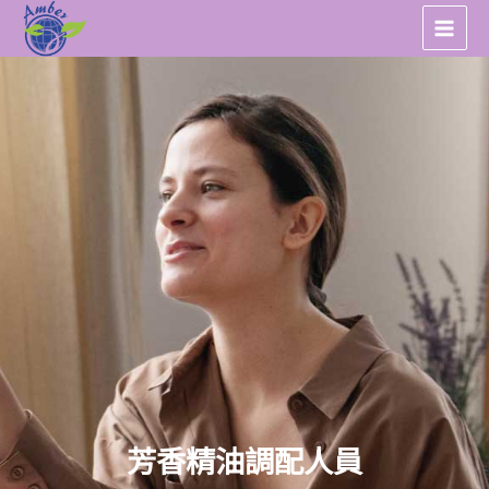
跳
至
主
要
內
容
芳香精油調配人員