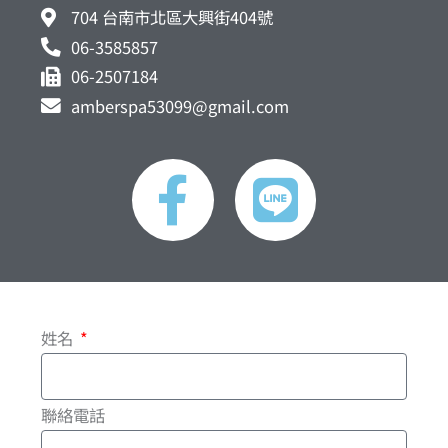
704 台南市北區大興街404號
06-3585857
06-2507184
amberspa53099@gmail.com
F
L
a
i
c
n
e
e
姓名
b
o
聯絡電話