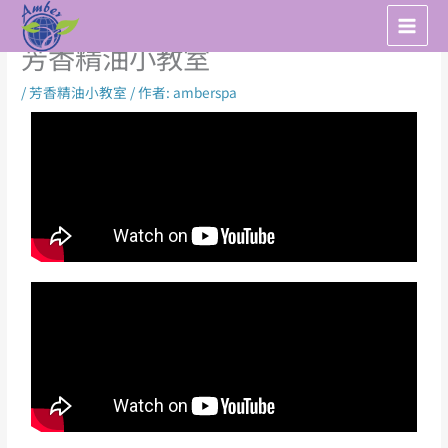
跳
至
芳香精油小教室
主
要
/
芳香精油小教室
/ 作者:
amberspa
內
容