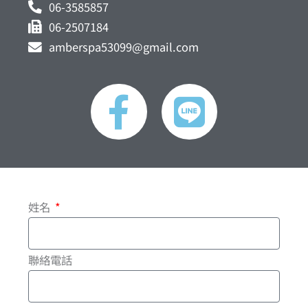
06-3585857
06-2507184
amberspa53099@gmail.com
F
L
a
i
c
n
e
e
姓名
b
o
聯絡電話
o