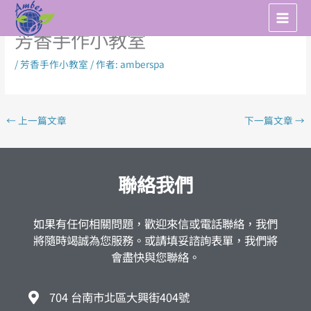
跳
至
芳香手作小教室
主
要
/
芳香手作小教室
/ 作者:
amberspa
內
容
←
上一篇文章
下一篇文章
→
聯絡我們
如果有任何相關問題，歡迎來信或電話聯絡，我們
將隨時竭誠為您服務。或請填妥諮詢表單，我們將
會盡快與您聯絡。
704 台南市北區大興街404號