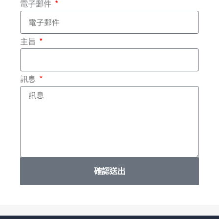
電子郵件
k
-
主旨
f
訊息
確認送出