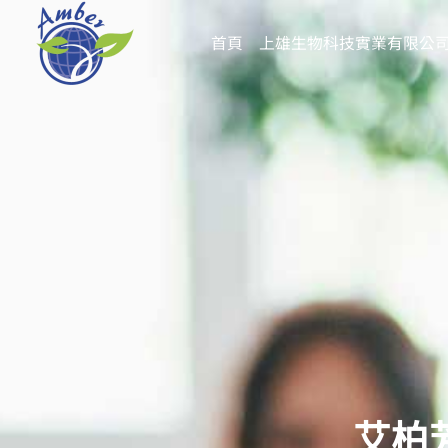
跳
至
首頁
上雄生物科技實業有限公
主
要
內
容
艾柏