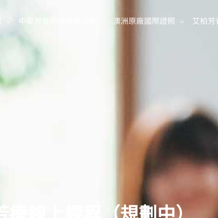
司
中華芳香精油保健協會
澳洲原廠國際證照
艾柏芳
芳療線上課程（規劃中）