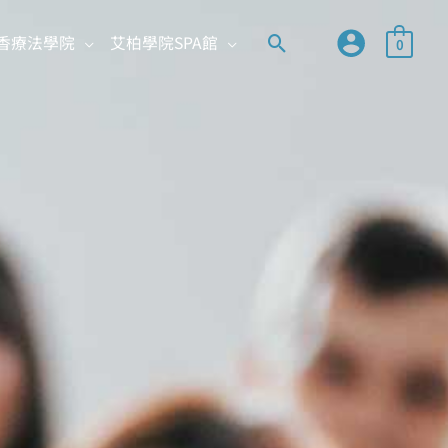
搜
香療法學院
艾柏學院SPA館
0
尋