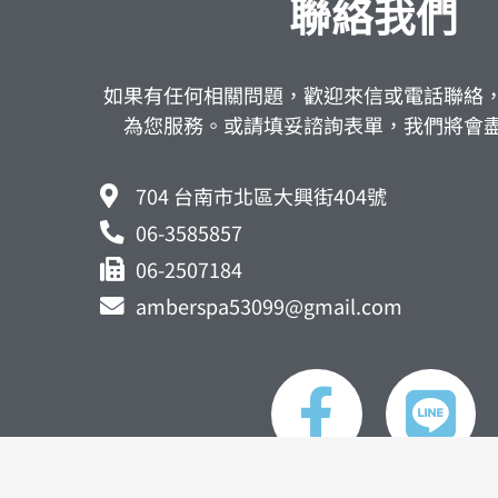
聯絡我們
如果有任何相關問題，歡迎來信或電話聯絡
為您服務。或請填妥諮詢表單，我們將會
704 台南市北區大興街404號
06-3585857
06-2507184
amberspa53099@gmail.com
F
L
a
i
c
n