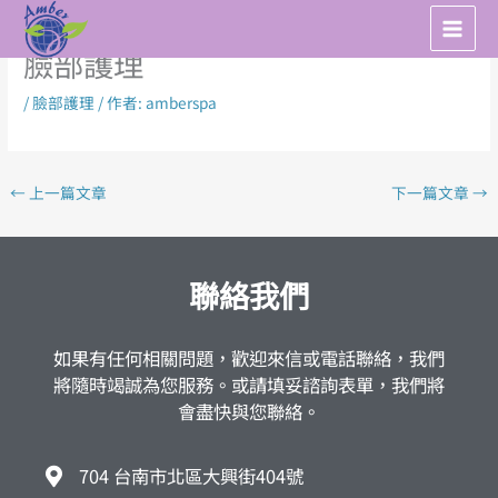
跳
至
臉部護理
主
要
/
臉部護理
/ 作者:
amberspa
內
容
←
上一篇文章
下一篇文章
→
聯絡我們
如果有任何相關問題，歡迎來信或電話聯絡，我們
將隨時竭誠為您服務。或請填妥諮詢表單，我們將
會盡快與您聯絡。
704 台南市北區大興街404號