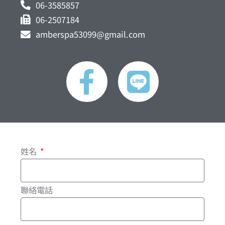
06-3585857
06-2507184
amberspa53099@gmail.com
F
L
a
i
c
n
e
e
姓名
b
o
聯絡電話
o