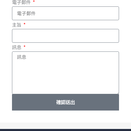
電子郵件
k
-
主旨
f
訊息
確認送出