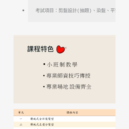
考試項目：剪髮設計(抽題)、染髮、平頭