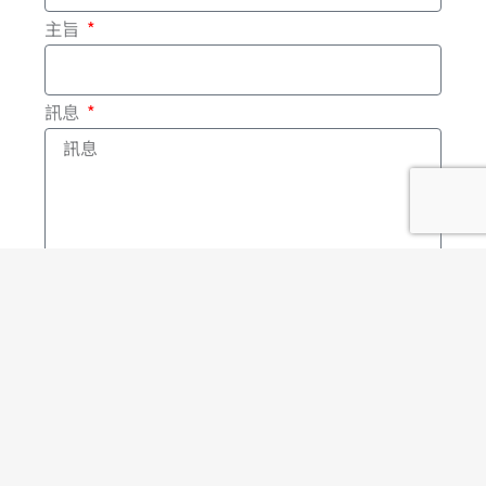
-
主旨
f
訊息
確認送出