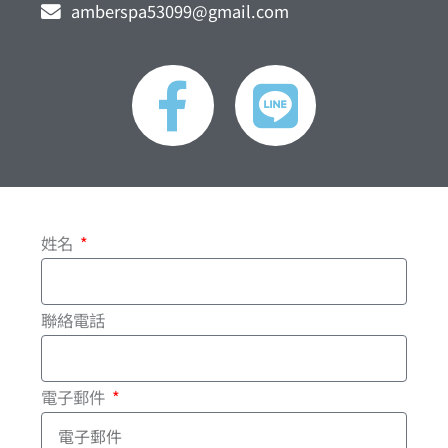
amberspa53099@gmail.com
F
L
a
i
c
n
e
e
姓名
b
o
聯絡電話
o
電子郵件
k