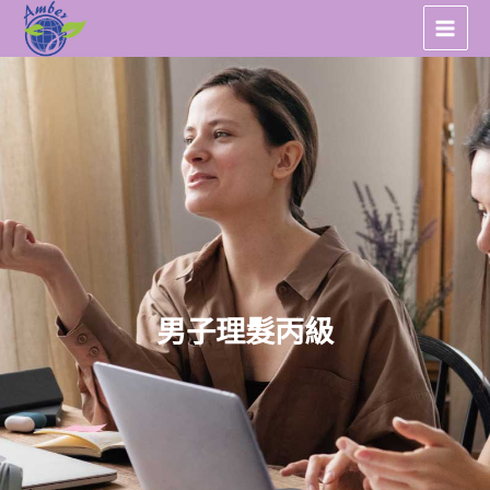
跳
至
主
要
內
容
男子理髮丙級