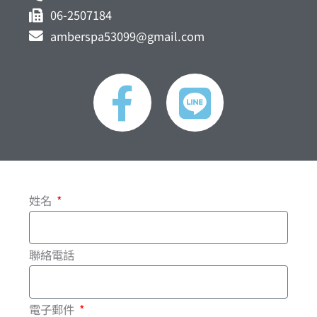
06-2507184
amberspa53099@gmail.com
F
L
a
i
c
n
e
e
姓名
b
o
聯絡電話
o
電子郵件