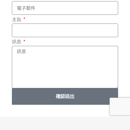
k
-
主旨
f
訊息
確認送出