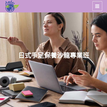
跳
至
主
要
內
容
日式手足保養沙龍專業班