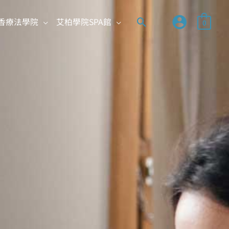
搜
香療法學院
艾柏學院SPA館
0
尋