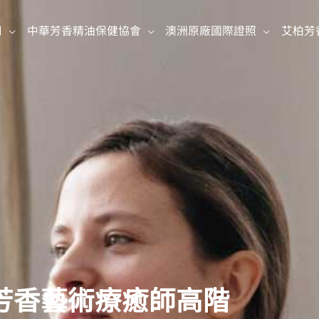
司
中華芳香精油保健協會
澳洲原廠國際證照
艾柏芳
芳香藝術療癒師高階