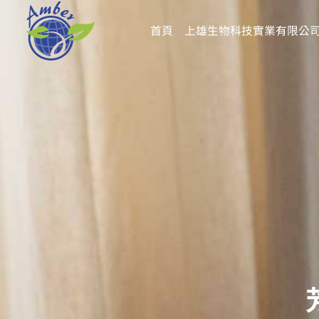
跳
至
首頁
上雄生物科技實業有限公
主
要
內
容