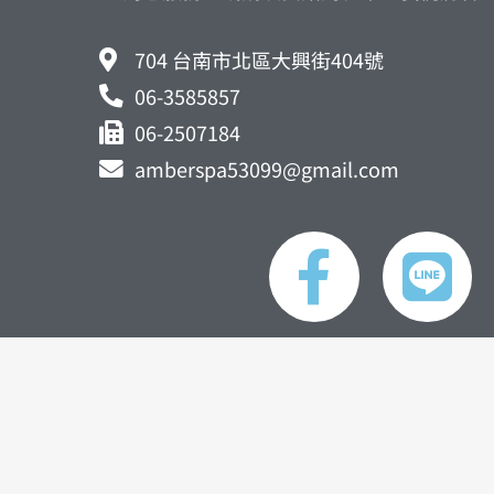
704 台南市北區大興街404號
06-3585857
06-2507184
amberspa53099@gmail.com
F
L
a
i
c
n
e
e
b